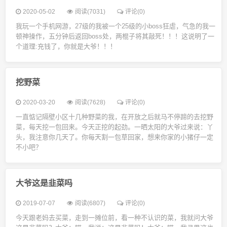
2020-05-02
阅读(7031)
评论(0)
我玩一个手机网游，27级的我被一个25级的小boss狂虐，气急的我一
顿神操作，五分钟后返回boss处，两棍子将其敲死！！！这说明了一
个道理:充钱了，你就是大爷！！！
挖野菜
2020-03-20
阅读(7628)
评论(0)
一直惦记隔壁小区十几种野菜的我，在开放之后就马不停蹄的去挖野
菜，每天挖一包回来。今天正挖的起劲。一晒太阳的大爷过来说：丫
头，我注意你几天了。你每天割一包草回家，想来你家的小猪仔一定
不小吧？
大爷这是韭菜吗
2019-07-07
阅读(6807)
评论(0)
今天跟老妈去买菜，走到一摊位前，看一种不认识的菜，我就问大爷