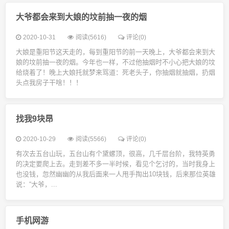
大爷都会来到大娘的坟前抽一夜的烟
2020-10-31
阅读(5616)
评论(0)
大娘是重阳节这天走的，每到重阳节的前一天晚上，大爷都会来到大
娘的坟前抽一夜的烟。今年也一样，不过他抽烟时不小心把大娘的坟
给烧着了！晚上大娘托就梦来骂道：死老头子，你抽烟就抽烟，扔烟
头点我房子干啥！！！
找我9块昂
2020-10-29
阅读(5566)
评论(0)
有次去五台山玩，五台山有个黛螺顶，很高，几千层台阶，我特英勇
的决定要爬上去。走到差不多一半时候，看见个乞讨的，当时我身上
也没钱，忽然幽幽的从我后面来一人甩手掏出10块钱，后来那位英雄
说：“大爷，...
手机网游