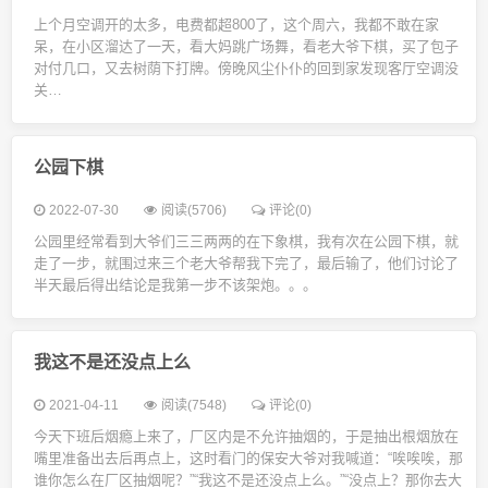
上个月空调开的太多，电费都超800了，这个周六，我都不敢在家
呆，在小区溜达了一天，看大妈跳广场舞，看老大爷下棋，买了包子
对付几口，又去树荫下打牌。傍晚风尘仆仆的回到家发现客厅空调没
关…
公园下棋
2022-07-30
阅读(5706)
评论(0)
公园里经常看到大爷们三三两两的在下象棋，我有次在公园下棋，就
走了一步，就围过来三个老大爷帮我下完了，最后输了，他们讨论了
半天最后得出结论是我第一步不该架炮。。。
我这不是还没点上么
2021-04-11
阅读(7548)
评论(0)
今天下班后烟瘾上来了，厂区内是不允许抽烟的，于是抽出根烟放在
嘴里准备出去后再点上，这时看门的保安大爷对我喊道：“唉唉唉，那
谁你怎么在厂区抽烟呢？”“我这不是还没点上么。”“没点上？那你去大