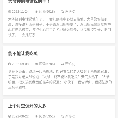
大爷接到电话说他羊了
2022-11-24
阅读(5618)
评论(0)
大爷接到电话说他羊了，一会儿疾控中心就去接他，大爷警惕性很
高，直接说对面是骗子，于是去派出所报案了，派出所民警给疾控中
心打电话核实，疾控中心问了姓名地址说就是，让民警控制好，把门
锁了，一会儿联系...
能不能让我吃瓜
2022-09-08
阅读(5786)
评论(0)
到乡下办事，路过一片西瓜地，想跟看瓜的老大爷讨个西瓜解解渴，
于是我对老大爷说道：“大爷，能不能让我吃瓜？天气太热了！”大爷
听罢，把头凑到我面前轻声的说道：“小伙子，我告诉你，我隔壁家的
王妹子跟村...
上个月空调开的太多
2022-08-22
阅读(5351)
评论(0)