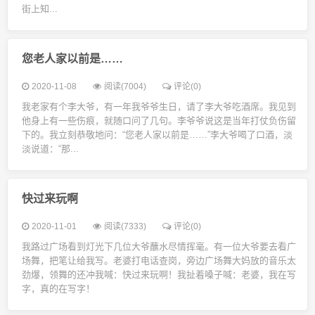
街上知...
您老人家以前是……
2020-11-08
阅读(7004)
评论(0)
我老家有个李大爷，有一年我爷爷生日，请了李大爷吃酒席。我见到
他身上有一些伤痕，就随口问了几句。李爷爷说这是当年打仗负伤留
下的。我立刻恭敬地问：“您老人家以前是……”李大爷喝了口酒，淡
淡说道：“那...
快过来玩啊
2020-11-01
阅读(7333)
评论(0)
我路过广场看到灯光下几位大爷蘸水尽情挥毫。有一位大爷要去看广
场舞，把笔让给我写。老婆打电话查岗，旁边广场舞大妈放的音乐太
劲爆，领舞的还冲我喊：快过来玩啊！我扯着嗓子喊：老婆，我在写
字，真的在写字！