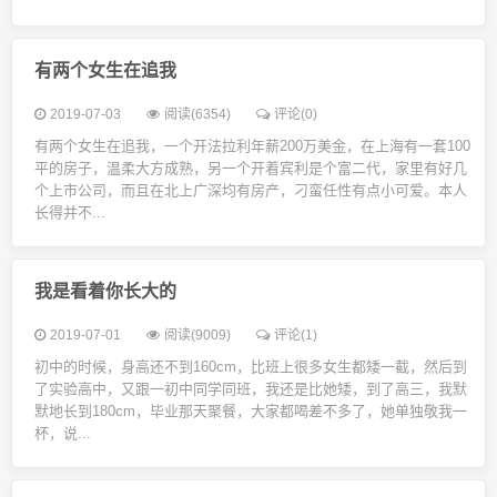
有两个女生在追我
2019-07-03
阅读(6354)
评论(0)
有两个女生在追我，一个开法拉利年薪200万美金，在上海有一套100
平的房子，温柔大方成熟，另一个开着宾利是个富二代，家里有好几
个上市公司，而且在北上广深均有房产，刁蛮任性有点小可爱。本人
长得并不...
我是看着你长大的
2019-07-01
阅读(9009)
评论(1)
初中的时候，身高还不到160cm，比班上很多女生都矮一截，然后到
了实验高中，又跟一初中同学同班，我还是比她矮，到了高三，我默
默地长到180cm，毕业那天聚餐，大家都喝差不多了，她单独敬我一
杯，说...