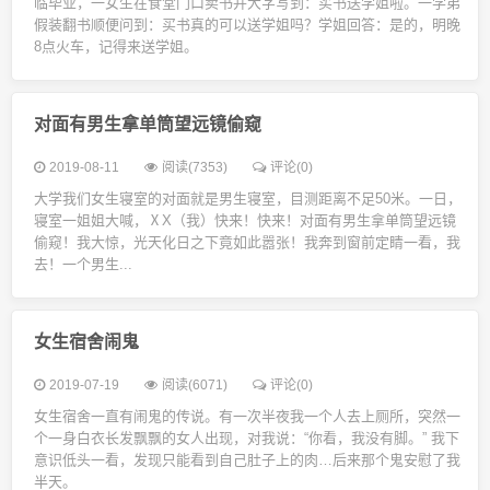
临毕业，一女生在食堂门口卖书并大字写到：买书送学姐啦。一学弟
假装翻书顺便问到：买书真的可以送学姐吗？学姐回答：是的，明晚
8点火车，记得来送学姐。
对面有男生拿单筒望远镜偷窥
2019-08-11
阅读(7353)
评论(0)
大学我们女生寝室的对面就是男生寝室，目测距离不足50米。一日，
寝室一姐姐大喊，ⅩX（我）快来！快来！对面有男生拿单筒望远镜
偷窥！我大惊，光天化日之下竟如此嚣张！我奔到窗前定睛一看，我
去！一个男生...
女生宿舍闹鬼
2019-07-19
阅读(6071)
评论(0)
女生宿舍一直有闹鬼的传说。有一次半夜我一个人去上厕所，突然一
个一身白衣长发飘飘的女人出现，对我说：“你看，我没有脚。” 我下
意识低头一看，发现只能看到自己肚子上的肉…后来那个鬼安慰了我
半天。