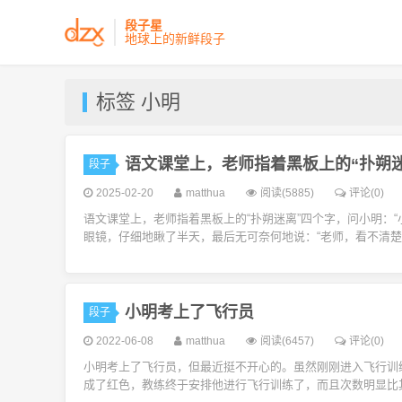
段子星
地球上的新鲜段子
标签 小明
语文课堂上，老师指着黑板上的“扑朔
段子
2025-02-20
matthua
阅读(5885)
评论(0)
语文课堂上，老师指着黑板上的“扑朔迷离”四个字，问小明：
眼镜，仔细地瞅了半天，最后无可奈何地说：“老师，看不清楚。”
小明考上了飞行员
段子
2022-06-08
matthua
阅读(6457)
评论(0)
小明考上了飞行员，但最近挺不开心的。虽然刚刚进入飞行训
成了红色，教练终于安排他进行飞行训练了，而且次数明显比其他