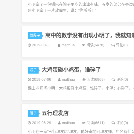
小明拿了一包锅巴在院子里吃的津津有味，五岁的弟弟在旁边
是小明拿了一片放嘴里，说：“你听听！”
高中的数学没有出现小明了，我就知
微段子
2019-08-11
matthua
阅读(6478)
评论(0)
大鸡蛋碰小鸡蛋，谁碎了
段子
2019-07-06
matthua
阅读(6969)
评论(0)
课上老师问小明：大鸡蛋碰小鸡蛋，谁碎了。小明：心碎了。
五行理发店
段子
2019-06-29
matthua
阅读(6611)
评论(0)
小明在一家“五行理发店”理发，他好奇地问理发师，店名有什