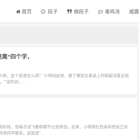
首页
段子
微段子
毒鸡汤
威震
迷离”四个字，
“小明，这个成语怎么讲？”小明站起来，推了推架在鼻梁上的那副深度近视
“说的对，...
练阶段，但每次试飞教练都不让他参加。后来，小明用红色染料把自己涂
同学都多。这就是“...