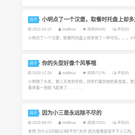
小明点了一个汉堡，取餐时托盘上却多
段子
2022-03-15
matthua
阅读(8439)
评论(0)
小明点了一个汉堡，取餐时托盘上却多放了一杯可乐。。。小明：
你的头型好像个风筝哦
段子
2020-12-26
matthua
阅读(7174)
评论(0)
小明理了头发，第二天来到学校，同学们看到他的新发型，笑
着哭着～他就飞起来了…………
因为小三是永远除不尽的
段子
2020-08-23
matthua
阅读(7031)
评论(0)
老师:为什么520除以3除不尽?大丹:因为爱情是容不下小三的