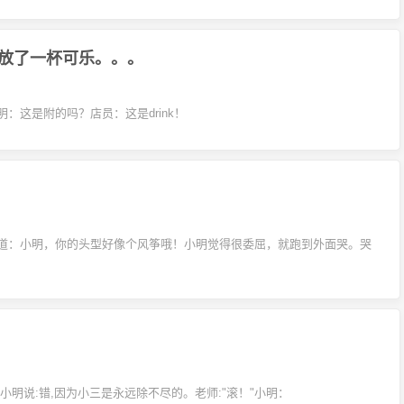
放了一杯可乐。。。
这是附的吗？店员：这是drink！
道：小明，你的头型好像个风筝哦！小明觉得很委屈，就跑到外面哭。哭
。小明说:错,因为小三是永远除不尽的。老师:"滚！"小明：