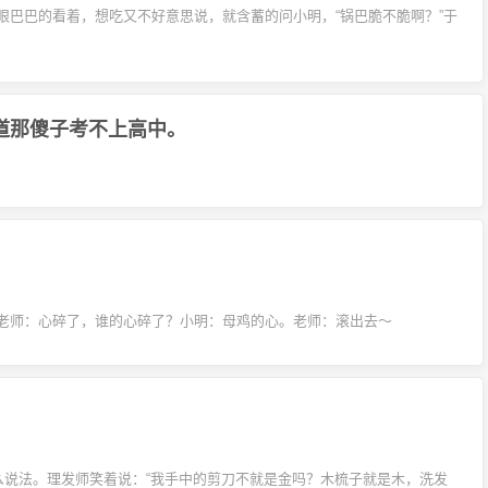
眼巴巴的看着，想吃又不好意思说，就含蓄的问小明，“锅巴脆不脆啊？”于
道那傻子考不上高中。
老师：心碎了，谁的心碎了？小明：母鸡的心。老师：滚出去～
么说法。理发师笑着说：“我手中的剪刀不就是金吗？木梳子就是木，洗发