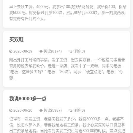
早上去领工资，4900元。我拿出100块钱给财务说：我给你100，你给
我5000吧。财务接过我那100块，然后递给我5000块。那一刻我两没
有觉得有任何的不妥。
买双鞋
2020-08-29
阅读(8174)
评论(0)
刚出外打工时候的事情。发了工资，想去买双鞋，一个逗逼同事自告
奋勇的说去帮我砍价。走进一家店，我看中了一双鞋，同事问老板：
“老板，这鞋多少钱？” 老板：“80块”。同事：“便宜点吧”。老板：“你
想...
我说80000多一点
2020-06-20
阅读(5987)
评论(0)
记得有一次发工资，老婆问我发了多少。我说80000多一点，老婆不
信，说怎么那么多，非要我给她看工资条。我小心翼翼的从口袋里拿
出工资条给她看。当她看到实发工资栏写着800.00的时候，差点没把