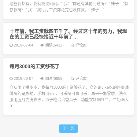
这些我都有，我就随便问问。” 我：“你还有其他问题吗？” 妹子：“有
存款吗？” 我：“我每月工资都花完也没存款。” 妹子：“...
十年前，我工资就四五千了。经过这十年的努力，我现
在的工资已经快接近十年前了…
2019-07-04
阅读(6432)
评论(0)
每月3000的工资够花了
2019-06-07
阅读(6859)
评论(0)
自从用了拼多多，我每月3000的工资够花了，穿的是vike吃的是康帅
傅喝的是脉劫，手机用vivi，可乐喝白事可乐，再来一瓶雷碧，洗衣
服用蓝月壳洗衣液，瓜子吃治治香瓜子，功能饮料喝红午，牛奶喝大
个...
下一页