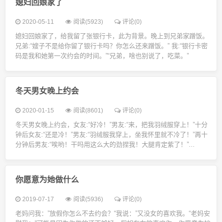
媳妇回娘家了
2020-05-11
阅读(5923)
评论(0)
媳妇回娘家了，给我留了张银行卡，此为背景。晚上到兄弟家蹭饭。
兄弟:“嫂子不是给你留了银行卡吗？你怎么还来蹭饭。” 我:“银行卡密
码是我和她第一次约会的时间。”“兄弟，啥也别说了，吃菜。”
冬天男女晚上约会
2020-01-15
阅读(8601)
评论(0)
冬天男女晚上约会，女友:“好冷！”男友:“来，把我羽绒服穿上！”十分
钟后女友:“还是冷！”男友:“羽绒服我穿上，坐我怀里就不冷了！”再十
分钟后男友:“唉哟！干吗用这么大的劲捏我！大腿肯定紫了！”...
你愿意为她做什么
2019-07-17
阅读(5936)
评论(0)
老妈问我：”放假你怎么不去约会？“我说：”又没女的喜欢我。“老妈安