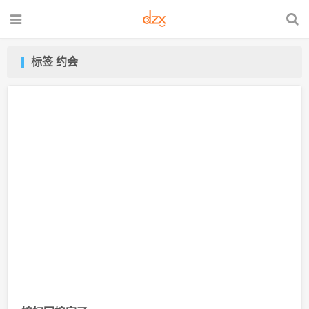
标签 约会