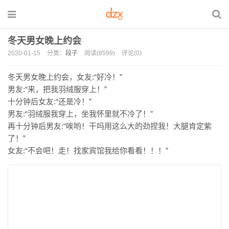
冬天男女晚上约会
2020-01-15
分类：
段子
阅读(8599)
评论(0)
冬天男女晚上约会，女友:“好冷！”
男友:“来，把我羽绒服穿上！”
十分钟后女友:“还是冷！”
男友:“羽绒服我穿上，坐我怀里就不冷了！”
再十分钟后男友:“唉哟！干吗用这么大的劲捏我！大腿肯定紫
了！”
女友:“不会吧！走！找家宾馆我给你看看！！！”