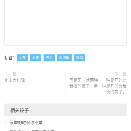
标签：
女友
男友
约会
羽绒服
宾馆
上一篇
下一篇
年末大扫除
司机无非就两种，一种是开的比
我慢的傻子，另一种是开的比我
快的疯子。
相关段子
该举的时候你不举