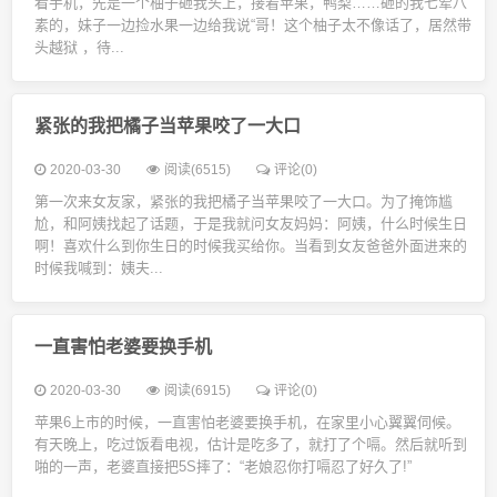
看手机，先是一个柚子砸我头上，接着苹果，鸭梨……砸的我七荤八
素的，妹子一边捡水果一边给我说“哥！这个柚子太不像话了，居然带
头越狱 ，待...
紧张的我把橘子当苹果咬了一大口
2020-03-30
阅读(6515)
评论(0)
第一次来女友家，紧张的我把橘子当苹果咬了一大口。为了掩饰尴
尬，和阿姨找起了话题，于是我就问女友妈妈：阿姨，什么时候生日
啊！喜欢什么到你生日的时候我买给你。当看到女友爸爸外面进来的
时候我喊到：姨夫...
一直害怕老婆要换手机
2020-03-30
阅读(6915)
评论(0)
苹果6上市的时候，一直害怕老婆要换手机，在家里小心翼翼伺候。
有天晚上，吃过饭看电视，估计是吃多了，就打了个嗝。然后就听到
啪的一声，老婆直接把5S摔了：“老娘忍你打嗝忍了好久了!”