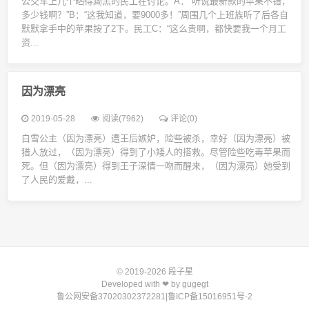
公交车上几个晒得黝黑的民工在讨论。A：“听说最新款的苹果不错，
多少钱啊？”B：“这我知道，要9000多！”周围几个上班族听了后各自
默默拿手中的苹果按了2下。民工C：“这么贵啊，都快要我一个月工
资...
因为漂亮
2019-05-28
阅读(7962)
评论(0)
白雪公主（因为漂亮）遭王后嫉妒，险些被杀，幸好（因为漂亮）被
猎人放过，（因为漂亮）得到了小矮人的搭救。尽管险些吃毒苹果而
死。但（因为漂亮）得到王子深情一吻而醒来，（因为漂亮）她受到
了人民的爱戴，...
© 2019-2026
段子星
Developed with ❤ by
gugegt
鲁公网安备37020302372281
|
鲁ICP备15016951号-2