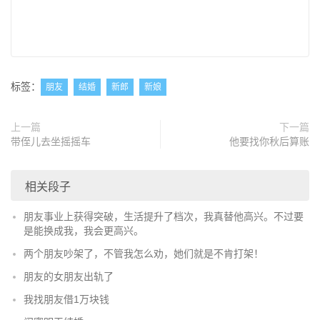
标签：
朋友
结婚
新郎
新娘
上一篇
下一篇
带侄儿去坐摇摇车
他要找你秋后算账
相关段子
朋友事业上获得突破，生活提升了档次，我真替他高兴。不过要
是能换成我，我会更高兴。
两个朋友吵架了，不管我怎么劝，她们就是不肯打架！
朋友的女朋友出轨了
我找朋友借1万块钱