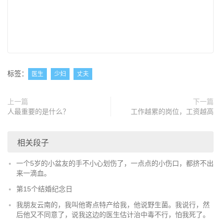
标签：
医生
少妇
丈夫
上一篇
下一篇
人最重要的是什么？
工作越累的岗位，工资越高
相关段子
一个5岁的小盆友的手不小心划伤了，一点点的小伤口，都挤不出
来一滴血。
第15个结婚纪念日
我朋友云南的，我叫他寄点特产给我，他说野生菌。我说行，然
后他又不同意了，说我这边的医生估计治中毒不行，怕我死了。