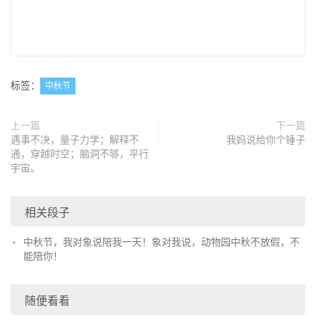
标签：
中秋节
上一篇
下一篇
遇事不决，量子力学；解释不
我妈说给你个锤子
通，穿越时空；脑洞不够，平行
宇宙。
相关段子
中秋节，我对象说陪我一天！象对我说，动物园中秋不放假，不
能陪你！
随便看看