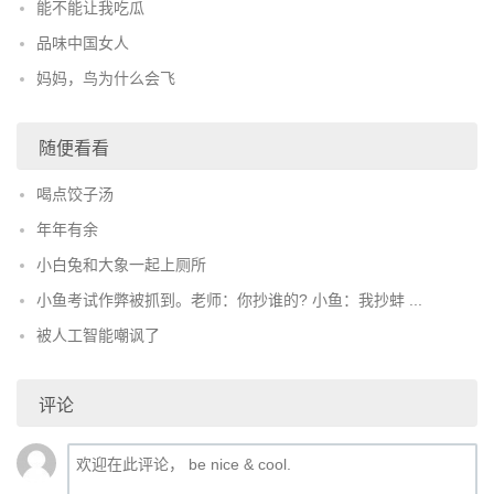
能不能让我吃瓜
品味中国女人
妈妈，鸟为什么会飞
随便看看
喝点饺子汤
年年有余
小白兔和大象一起上厕所
小鱼考试作弊被抓到。老师：你抄谁的? 小鱼：我抄蚌 ...
被人工智能嘲讽了
评论