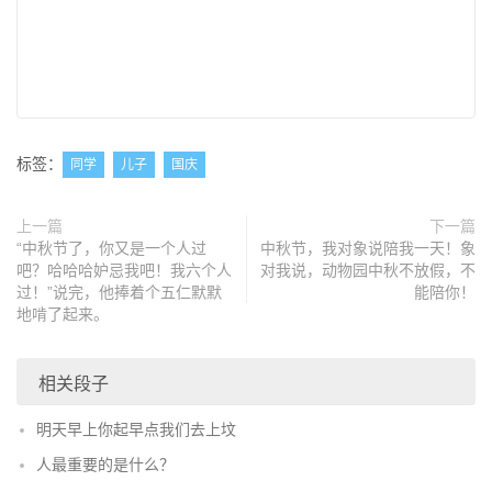
标签：
同学
儿子
国庆
上一篇
下一篇
“中秋节了，你又是一个人过
中秋节，我对象说陪我一天！象
吧？哈哈哈妒忌我吧！我六个人
对我说，动物园中秋不放假，不
过！”说完，他捧着个五仁默默
能陪你！
地啃了起来。
相关段子
明天早上你起早点我们去上坟
人最重要的是什么？