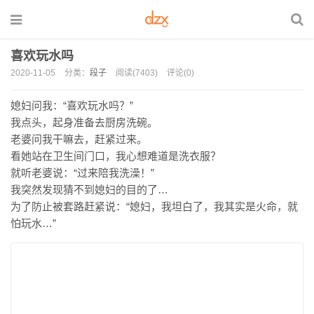
喜欢玩水吗
2020-11-05
分类：
段子
阅读(7403)
评论(0)
媳妇问我：“喜欢玩水吗？”
我点头，起身准备去厨房洗碗。
老婆问我干嘛去，赶紧过来。
看她站在卫生间门口，我心想难道是洗衣服？
就听老婆说：“过来陪我洗澡！”
我突然发现猜不到媳妇的目的了…
为了防止被套路赶紧说：“媳妇，我坦白了，我其实是火命，就
怕玩水…”