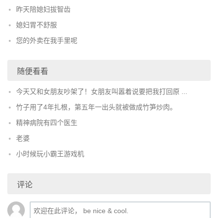
昨天陪媳妇拔智齿
媳妇胃不舒服
您的外卖在我手里呢
随便看看
今天又和女朋友吵架了！女朋友叫嚣着说要把我打回原 ...
竹子用了4年扎根，第五年一出头就被做成竹笋炒肉。
精神病院有四个医生
老婆
小时候玩小霸王游戏机
评论