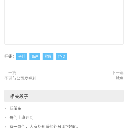
标签：
哥们
高速
雾霾
TMD
上一篇
下一篇
圣诞节公司发福利
鱿鱼
相关段子
我做东
哥们上班迟到
有一哥们，大家都知道他外号叫“苍蝇”。