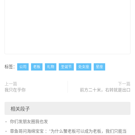
标签：
公司
老板
礼物
圣诞节
处女座
星座
上一篇
下一篇
我只在乎你
前方二十米，右转就是出口
相关段子
你们发朋友圈我也发
章鱼哥问海绵宝宝 ：“为什么蟹老板可以成为老板，我们只能当