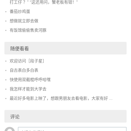
打工仔 ？” “这还用问，蟹老板有钳！”
番茄炒鸡蛋
想做就立即去做
有饭馆偷偷售卖河豚
随便看看
欢迎访问［段子星］
自古表白多白表
快使用双截棍呼呼哈嘿
我怎样才能到大学去
最近好多电影上映了，想跟男朋友去看电影，大家有好 ...
评论