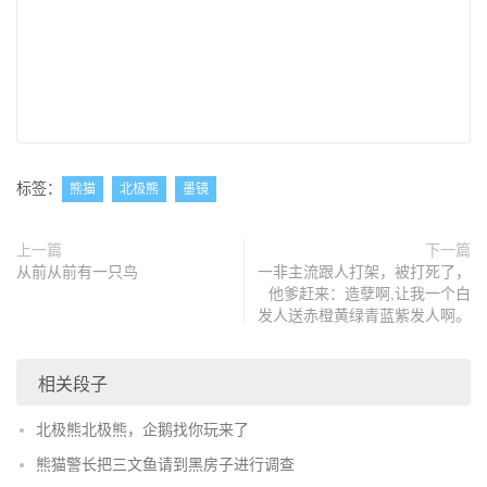
标签：
熊猫
北极熊
墨镜
上一篇
下一篇
从前从前有一只鸟
一非主流跟人打架，被打死了，
他爹赶来：造孽啊,让我一个白
发人送赤橙黄绿青蓝紫发人啊。
相关段子
北极熊北极熊，企鹅找你玩来了
熊猫警长把三文鱼请到黑房子进行调查