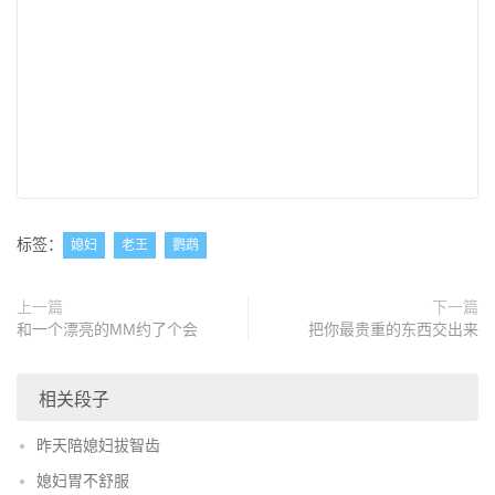
标签：
媳妇
老王
鹦鹉
上一篇
下一篇
和一个漂亮的MM约了个会
把你最贵重的东西交出来
相关段子
昨天陪媳妇拔智齿
媳妇胃不舒服