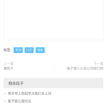
标签：
考试
儿子
爸爸
上一篇
下一篇
要脸不
强子潜入公关公司欲行窃
相关段子
明天早上你起早点我们去上坟
能不能让我吃瓜