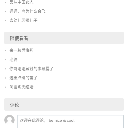
品味中国女人
妈妈，鸟为什么会飞
去幼儿园接儿子
随便看看
来一粒后悔药
老婆
你哥刚刚藏钱的事暴露了
选重点班的苗子
闺蜜明天结婚
评论