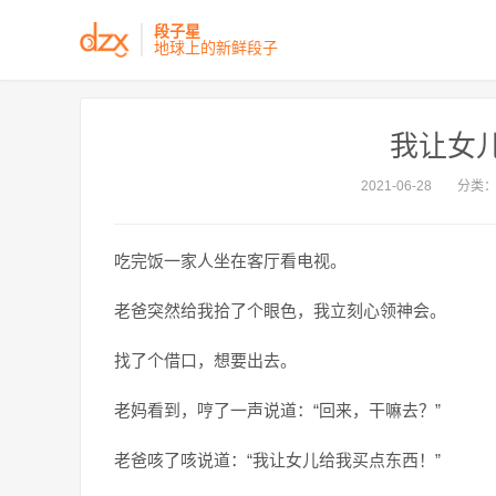
段子星
地球上的新鲜段子
我让女
2021-06-28
分类
吃完饭一家人坐在客厅看电视。
老爸突然给我拾了个眼色，我立刻心领神会。
找了个借口，想要出去。
老妈看到，哼了一声说道：“回来，干嘛去？”
老爸咳了咳说道：“我让女儿给我买点东西！”