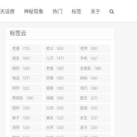
天话痨
神秘现象
热门
标签
关于
标签云
老婆 （73）
老公 （63）
老师 （60）
朋友 （54）
儿子 （47）
手机 （41）
媳妇 （39）
老板 （39）
女朋友 （38）
电话 （37）
同事 （35）
妈妈 （34）
同学 （31）
爸爸 （29）
哥们 （28）
男朋友 （28）
结婚 （28）
医生 （27）
厕所 （25）
公司 （25）
医院 （23）
妹子 （23）
美女 （22）
女生 （21）
领导 （20）
大学 （20）
孩子 （20）