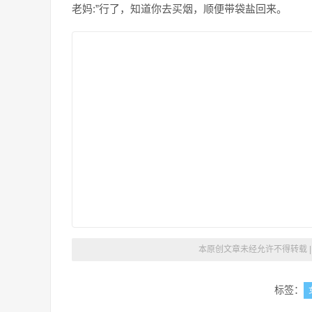
老妈:”行了，知道你去买烟，顺便带袋盐回来。
本原创文章未经允许不得转载 |
标签：