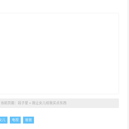
 当前页面：
段子星
»
我让女儿给我买点东西
女儿
电视
爸爸