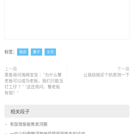
标签：
饭店
妻子
丈夫
上一篇
下一篇
章鱼哥问海绵宝宝 ：“为什么蟹
让我给她买个抗原测一下
老板可以成为老板，我们只能当
打工仔 ？” “这还用问，蟹老板
有钳！”
相关段子
有饭馆偷偷售卖河豚
一位少妇两眼浮肿地接受家庭医生的诊疗