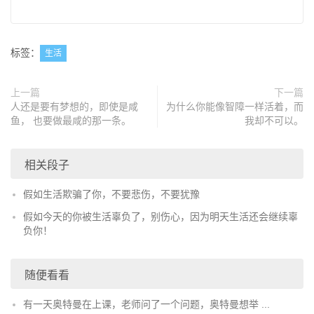
标签：
生活
上一篇
下一篇
人还是要有梦想的，即使是咸
为什么你能像智障一样活着，而
鱼， 也要做最咸的那一条。
我却不可以。
相关段子
假如生活欺骗了你，不要悲伤，不要犹豫
假如今天的你被生活辜负了，别伤心，因为明天生活还会继续辜
负你！
随便看看
有一天奥特曼在上课，老师问了一个问题，奥特曼想举 ...