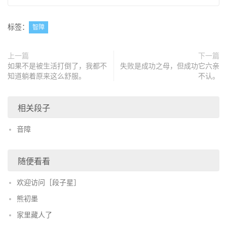
标签：
智障
上一篇
下一篇
如果不是被生活打倒了，我都不
失败是成功之母，但成功它六亲
知道躺着原来这么舒服。
不认。
相关段子
音障
随便看看
欢迎访问［段子星］
熊初墨
家里藏人了