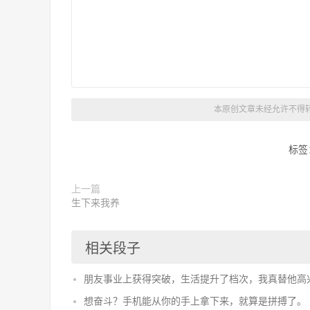
本原创文章未经允许不得转
标签
上一篇
生下来我养
相关段子
朋友事业上获得突破，生活提升了档次，我真替他高
想奋斗？手机能从你的手上拿下来，就算是拼搏了。