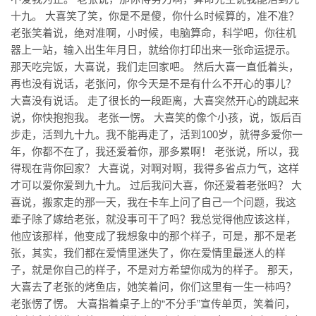
十九。 大喜笑了笑，你是不是傻，你什么时候算的，准不准？
老张笑着说，绝对准啊，小时候，电脑算命，科学吧，你往机
器上一站，输入出生年月日，就给你打印出来一张命运提示。
那天吃完饭，大喜说，我们走回家吧。 然后大喜一直低着头，
再也没有说话，老张问，你今天是不是有什么不开心的事儿？
大喜没有说话。 走了很长的一段距离，大喜突然开心的跳起来
说，你快抱抱我。 老张一愣。 大喜笑的像个小孩，说，饭后百
步走，活到九十九。我不能再走了，活到100岁，就得多爱你一
年，你都不在了，我还爱着你，那多累啊！ 老张说，所以，我
得现在背你回家？ 大喜说，对啊对啊，我得多省点力气，这样
才可以爱你爱到九十九。 过后我问大喜，你还爱着老张吗？ 大
喜说，搬家走的那一天，我在卡车上问了自己一个问题，我这
辈子除了嫁给老张，就没事可干了吗？我总觉得他应该这样，
他应该那样，他变成了我想象中的那个样子，可是，那不是老
张，其实，我们都在爱情里迷失了，你在爱情里最迷人的样
子，就是你自己的样子，不是对方希望你成为的样子。 那天，
大喜去了老张的烤鱼店，她笑着问，你们这里有一生一柿吗？
老张愣了愣。 大喜指着桌子上的“不分手”宣传单页，笑着问，