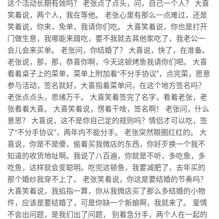
这个活动长期有效吗？ 老张点了点头，问，自己一个人？ 大喜
笑着说，两个人，我在等他。 老张心里有那么一点难过，还是
笑着说，你来，免单，我请你们吃。 大喜笑着说，你也是打开
门做生意，我哪能来蹭吃，要不我就去其他家吃了，我老公一
会儿会来买单。 老张问，你结婚了？ 大喜说，快了，在准备。
老张说，那，那，恭喜你啊，今天这顿烤鱼我请你们吧。 大喜
看着桌子上的菜单，菜单上附加着“不分手协议”，点完菜，愿意
参与活动，签名就好，大喜指着菜单问，在这个地方签名吗？
老张点点头，思绪万千。 大喜笑着签完了名字，看着老张，老
张看着大喜。 大喜笑着说，愣着干啥，签名啊！ 老张问，什么
意思？ 大喜说，这不是你自己定的规则吗？情侣才可以吃，签
了“不分手协议”，两年内不能分手。 老张突然眼圈红红的。 大
喜说，你是不是傻，偷着买我微店的东西，你好歹换一个我不
知道的收货地址啊。我说了八百遍，你就是不听，多吃鱼，多
吃鱼，这样就会变聪明。吃完这顿鱼，我要减肥了，去年买的
那个婚纱我穿不上了。 老张笑着说，你这是要结婚的节奏吗？
大喜笑着说，我掐指一算，你从我微店买了那么多结婚的小物
件，应该是要结婚了，可是你缺一个新娘啊，我就来了。 爱情
不会出问题，是我们出了问题， 别着急分手，两个人在一起的