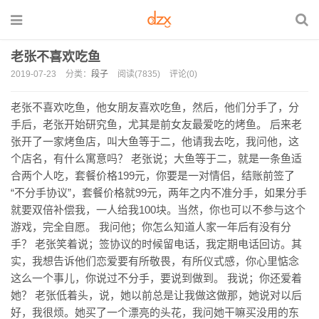
老张不喜欢吃鱼
2019-07-23
分类：
段子
阅读(7835)
评论(0)
老张不喜欢吃鱼，他女朋友喜欢吃鱼，然后，他们分手了，分
手后，老张开始研究鱼，尤其是前女友最爱吃的烤鱼。 后来老
张开了一家烤鱼店，叫大鱼等于二，他请我去吃，我问他，这
个店名，有什么寓意吗？ 老张说；大鱼等于二，就是一条鱼适
合两个人吃，套餐价格199元，你要是一对情侣，结账前签了
“不分手协议”，套餐价格就99元，两年之内不准分手，如果分手
就要双倍补偿我，一人给我100块。当然，你也可以不参与这个
游戏，完全自愿。 我问他；你怎么知道人家一年后有没有分
手？ 老张笑着说；签协议的时候留电话，我定期电话回访。其
实，我想告诉他们恋爱要有所敬畏，有所仪式感，你心里惦念
这么一个事儿，你说过不分手，要说到做到。 我说；你还爱着
她？ 老张低着头，说，她以前总是让我做这做那，她说对以后
好，我很烦。她买了一个漂亮的头花，我问她干嘛买没用的东