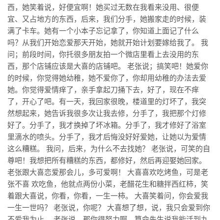
西，她笑着说，好便宜啊！她买过无数在我看来没用、很便
宜、又占地方的东西，后来，我们分手，她搬家走的时候，装
满了卡车。她有一个小本子忘记拿了，你知道上面记了什么
吗？从我们开始恋爱那天开始，她就开始计划要嫁给我了。 我
问；前段时间，你托很多朋友拍一个微店里看上去没用的东
西，那个店铺应该是大喜的店铺吧。 老张说；搞笑吧！她爱你
的时候，你觉得她幼稚，她不爱你了，你却用幼稚的办法去爱
她。你觉得爱情痒了，亲手拿起刀捅下去，好了，现在不痒
了，开心了吧。有一天，我回家很晚，楼道里的灯坏了，我突
然想起来，她告诉我很多次让我去修，分手了，我把那个灯修
好了。分手了，我才换掉了坏冰箱。分手了，我才修好了浴室
里滴水的喷头。分手了，我才后悔没好好爱她，让她以为爱情
这么糟糕。 我问，后来，为什么不去找她？ 老张说，可笑的自
尊吧！我想把所有糟糕的东西，都修好，然后再迎娶她回家。
老张跟大喜恋爱那会儿，多可爱啊！ 大喜喜欢吃烤鱼，可是老
张不喜 欢吃鱼，他就点两份小菜，老醋花生和糖拌西红柿，笑
着跟大喜说，你看，你看，一生一柿。 大喜笑着问，你会爱我
一生一世吗？ 老张说，你呢？ 大喜想了想，说，我只会爱到你
不爱我为止。 老张说，那你得努力啊，算命先生说我能活到九