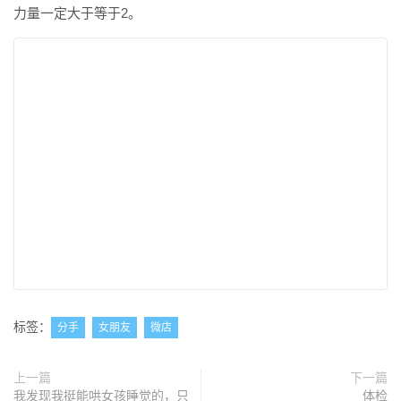
力量一定大于等于2。
标签：
分手
女朋友
微店
上一篇
下一篇
我发现我挺能哄女孩睡觉的，只
体检