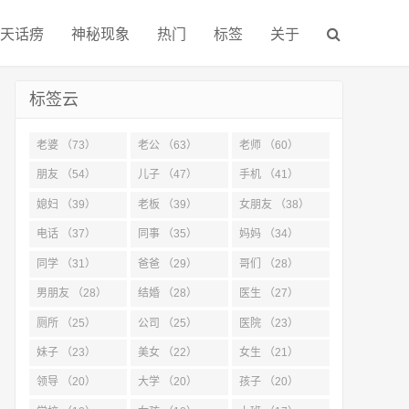
天话痨
神秘现象
热门
标签
关于
标签云
老婆 （73）
老公 （63）
老师 （60）
朋友 （54）
儿子 （47）
手机 （41）
媳妇 （39）
老板 （39）
女朋友 （38）
电话 （37）
同事 （35）
妈妈 （34）
同学 （31）
爸爸 （29）
哥们 （28）
男朋友 （28）
结婚 （28）
医生 （27）
厕所 （25）
公司 （25）
医院 （23）
妹子 （23）
美女 （22）
女生 （21）
领导 （20）
大学 （20）
孩子 （20）