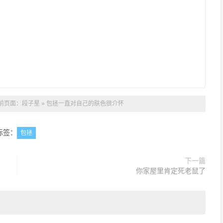
当前页面：
段子星
»
包拯一直对自己的肤色很介怀
标签：
包拯
下一篇
你家屋里肯定死老鼠了