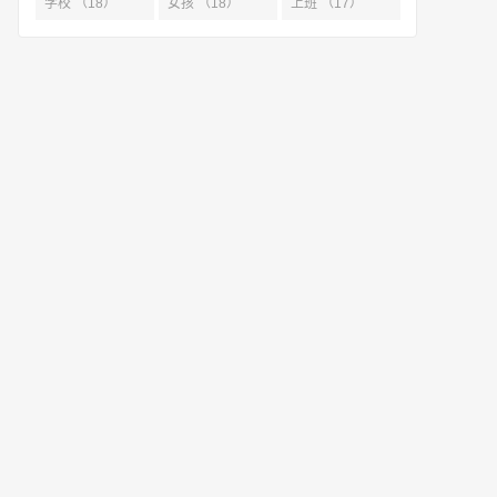
学校 （18）
女孩 （18）
上班 （17）