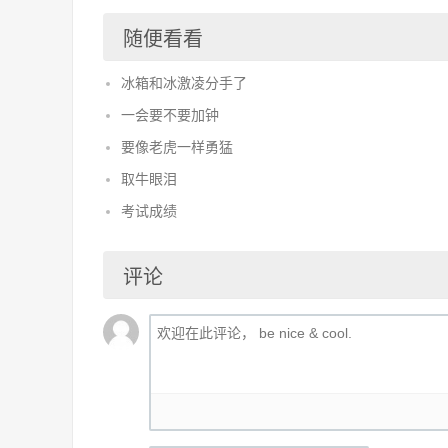
随便看看
冰箱和冰激凌分手了
一会要不要加钟
要像老虎一样勇猛
取牛眼泪
考试成绩
评论