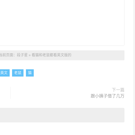
 当前页面：
段子星
»
看猫和老鼠都看英文版的
英文
老鼠
猫
下一篇
跟小姨子借了几万