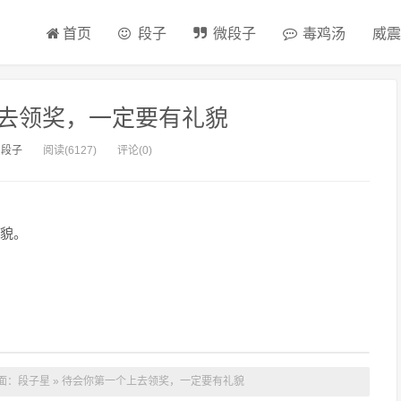
首页
段子
微段子
毒鸡汤
威震
去领奖，一定要有礼貌
：
段子
阅读(6127)
评论(0)
貌。
面：
段子星
»
待会你第一个上去领奖，一定要有礼貌