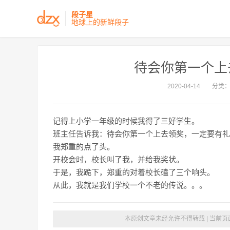
段子星
地球上的新鲜段子
待会你第一个上
2020-04-14
分类
记得上小学一年级的时候我得了三好学生。
班主任告诉我：待会你第一个上去领奖，一定要有礼
我郑重的点了头。
开校会时，校长叫了我，并给我奖状。
于是，我跪下，郑重的对着校长磕了三个响头。
从此，我就是我们学校一个不老的传说。。。
本原创文章未经允许不得转载 | 当前页