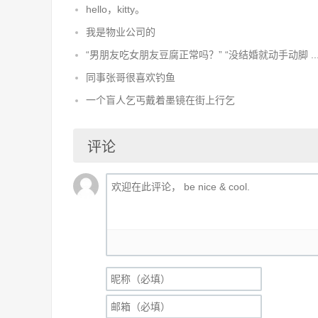
hello，kitty。
我是物业公司的
“男朋友吃女朋友豆腐正常吗？” “没结婚就动手动脚 ..
同事张哥很喜欢钓鱼
一个盲人乞丐戴着墨镜在街上行乞
评论