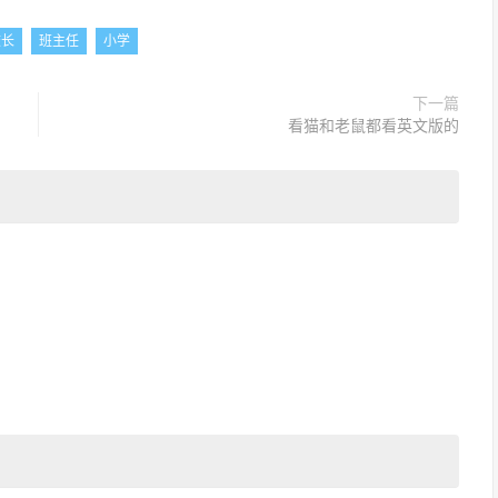
校长
班主任
小学
下一篇
看猫和老鼠都看英文版的