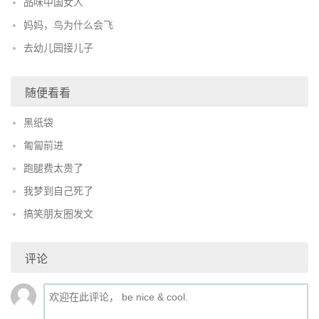
品味中国女人
妈妈，鸟为什么会飞
去幼儿园接儿子
随便看看
黑纸袋
匍匐前进
跑腿费太贵了
我梦到自己死了
搞笑朋友圈发文
评论