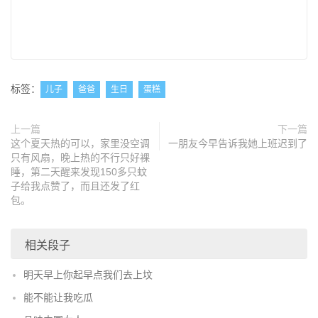
标签：
儿子
爸爸
生日
蛋糕
上一篇
下一篇
这个夏天热的可以，家里没空调
一朋友今早告诉我她上班迟到了
只有风扇，晚上热的不行只好裸
睡，第二天醒来发现150多只蚊
子给我点赞了，而且还发了红
包。
相关段子
明天早上你起早点我们去上坟
能不能让我吃瓜