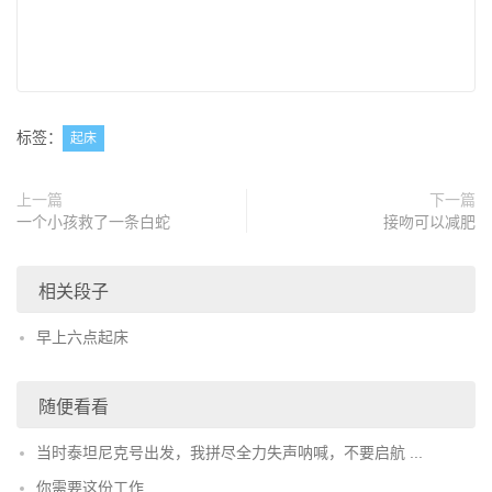
标签：
起床
上一篇
下一篇
一个小孩救了一条白蛇
接吻可以减肥
相关段子
早上六点起床
随便看看
当时泰坦尼克号出发，我拼尽全力失声呐喊，不要启航 ...
你需要这份工作