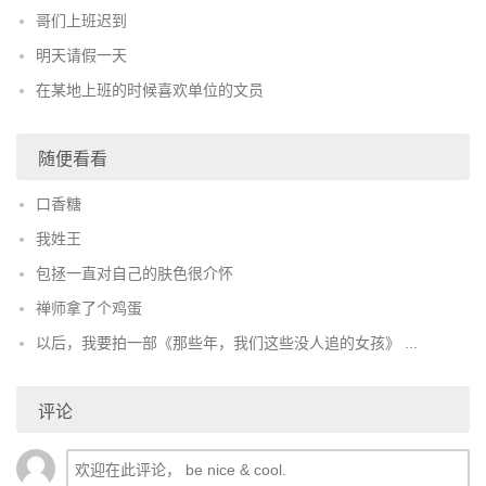
哥们上班迟到
明天请假一天
在某地上班的时候喜欢单位的文员
随便看看
口香糖
我姓王
包拯一直对自己的肤色很介怀
禅师拿了个鸡蛋
以后，我要拍一部《那些年，我们这些没人追的女孩》 ...
评论