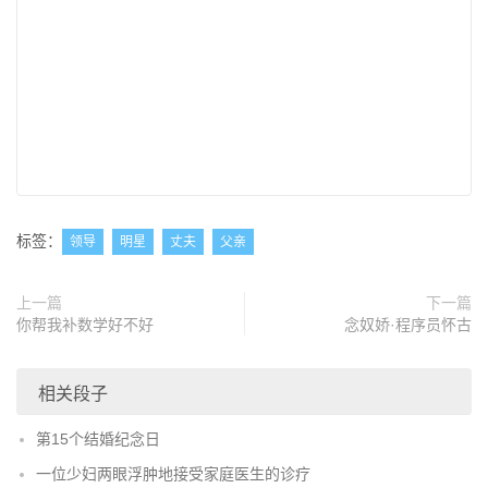
标签：
领导
明星
丈夫
父亲
上一篇
下一篇
你帮我补数学好不好
念奴娇·程序员怀古
相关段子
第15个结婚纪念日
一位少妇两眼浮肿地接受家庭医生的诊疗