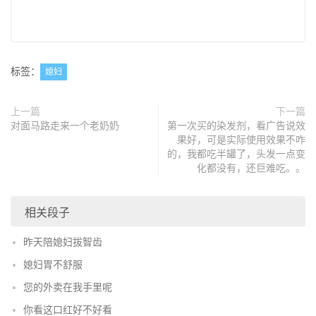
标签：
媳妇
上一篇
下一篇
对面马路走来一个老奶奶
第一次买的染发剂，看广告说效
果好，可是实际使用效果不咋
的，我都吃半罐了，头发一点变
化都没有，还巨难吃。。
相关段子
昨天陪媳妇拔智齿
媳妇胃不舒服
您的外卖在我手里呢
你看这口红好不好看