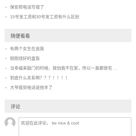
保安把电话写错了
15号发工资和30号发工资有什么区别
随便看看
有两个女生在追我
刚刚烧好的盒饭
当幸福来敲门的时候，我怕我不在家，所以一直都很宅 ...
到底什么关系啊？？？！！！！
大爷接到电话说他羊了
评论