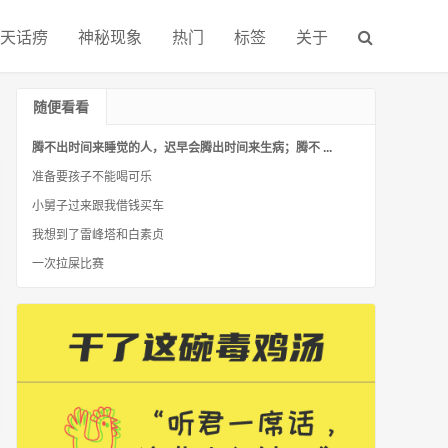
天话痨
神秘现象
热门
标签
关于
随便看看
腾不出时间来睡觉的人，迟早会腾出时间来生病；腾不 ...
准备要孩子不能喝可乐
小舅子过来跟我借钱买车
我想到了雷峰塔和白素贞
一次拉屎比赛