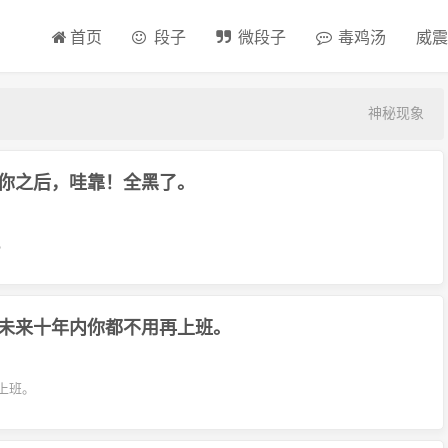
首页
段子
微段子
毒鸡汤
威震
神秘现象
你之后，哇靠！全黑了。
。
未来十年内你都不用再上班。
上班。