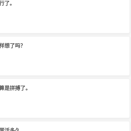
行了。
样想了吗？
算是拼搏了。
蛋活多久。