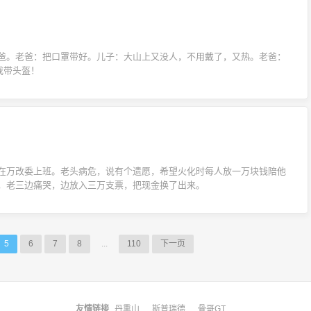
爸。老爸：把口罩带好。儿子：大山上又没人，不用戴了，又热。老爸：
我带头盔！
在万改委上班。老头病危，说有个遗愿，希望火化时每人放一万块钱陪他
，老三边痛哭，边放入三万支票，把现金换了出来。
5
6
7
8
...
110
下一页
友情链接
丹熏山
斯普瑞德
骨哥GT