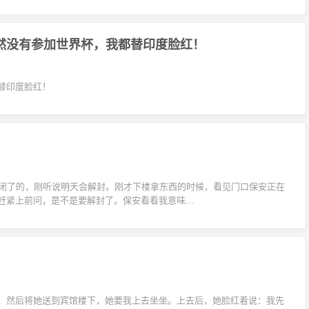
然没有参加世界杯，我都替印度脸红！
替印度脸红！
封闭了的，刚听说明天会解封。刚才下楼拿东西的时候，看见门口保安正在
紧上前问，是不是要解封了。保安看看我意味...
，然后将她送到宾馆楼下，她要我上去坐坐。上去后，她脸红着说：我先