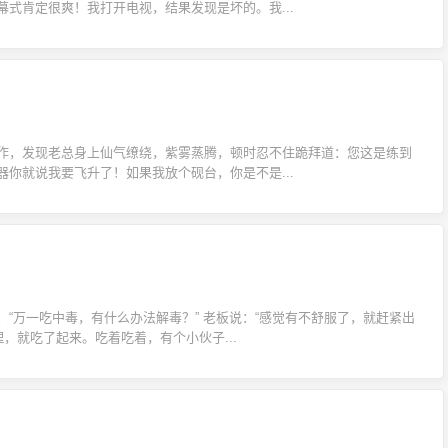
式肯定很爽！我打开电视，结果发现是坏的。我...
作，发现老总身上仙气缭绕，紫雾蒸腾，顿时忍不住跪拜道：您这是练到
你就说我要飞升了！如果我放个砚台，你是不是...
“万一吃中毒，有什么办法解毒？” 老板说：“感觉有不舒服了，就赶紧出
，就吃了起来。吃着吃着，有个小伙子...