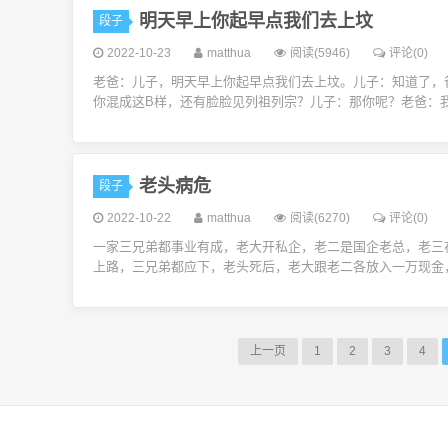
明天早上你起早点我们去上坟
段子
2022-10-23
matthua
阅读(5946)
评论(0)
老爸：儿子，明天早上你起早点我们去上坟。儿子：知道了，
你混成这B样，还有脸脸见列祖列宗？儿子：那你呢？老爸：
老头病危
段子
2022-10-22
matthua
阅读(6270)
评论(0)
一家三兄弟都事业有成，老大开私企，老二是国企老总，老三
上路，三兄弟都应下，老头死后，老大跟老二各放入一万现金
上一页
1
2
3
4