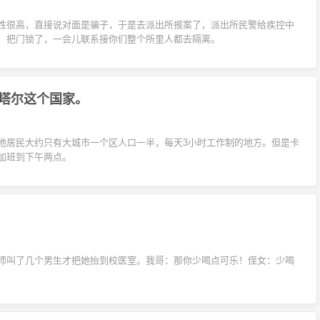
性很高，直接说对面是骗子，于是去派出所报案了，派出所民警给疾控中
，把门锁了，一会儿联系接你们整个所里人都去隔离。
塔尔这个国家。
地居民大约只有大城市一个区人口一半，每天3小时工作制的地方。但是卡
加班到下午两点。
师叫了几个男生才把她抬到校医室。我哥：那你少喝点可乐！侄女：少喝