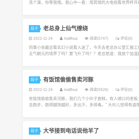
洗个澡，你等我哦。我心中一喜：用宾馆的大电视看世界杯开幕
老总身上仙气缭绕
段子
2022-11-24
matthua
阅读(5747)
评论(0)
同事小张最近看玄幻小说看入迷了，今天去老总办公室汇报工
五气朝元的境界了吗？要飞升了吗？？老总怒道：我放个加湿器
有饭馆偷偷售卖河豚
段子
2022-11-24
matthua
阅读(5626)
评论(0)
有饭馆偷偷售卖河豚，我们几个小伙子尝鲜。有人顺口问老板：
去跑步，跑得越快越好，多出汗，多排毒。” 大伙儿觉得有道理
大爷接到电话说他羊了
段子