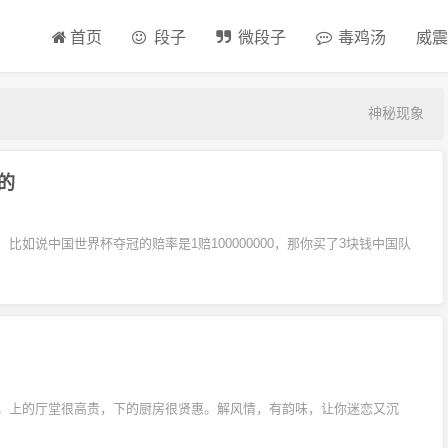
首页
段子
微段子
毒鸡汤
威震
神秘现象
的
如说中国世界杯夺冠的赔率是1赔100000000，那你买了3块钱中国队
。上的厅堂很高贵，下的厨房很贤惠。解风情，有韵味，让你迷恋又沉