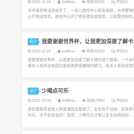
2022-11-24
matthua
阅读(5618)
评论(0)
大爷接到电话说他羊了，一会儿疾控中心就去接他，大爷警惕
心打电话核实，疾控中心问了姓名地址说就是，让民警控制好
我要谢谢世界杯，让我更加深度了解卡
段子
2022-11-24
matthua
阅读(5530)
评论(0)
我要谢谢世界杯，让我更加深度了解卡塔尔这个国家。一个本
塔尔人民并没有因为富裕而养成懒惰的陋习，很多人甚至经常
少喝点可乐
段子
2022-10-24
matthua
阅读(7595)
评论(0)
侄女跟我哥说她上体育课贫血晕倒了，女生抬不动她，后来老
可乐，才不会贫血吗？我哥：少喝可乐才能让女生抬得动你…