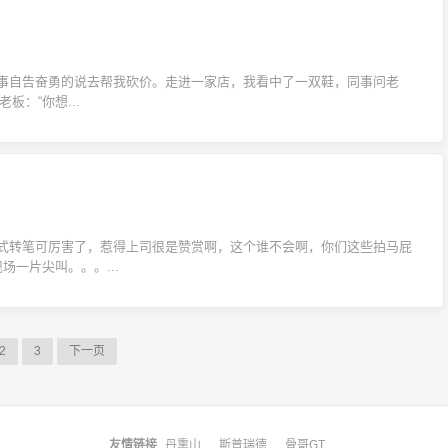
事自告奋勇的说去帮我砍价。走进一家店，我看中了一双鞋，同事问老
板：“你想...
式转笔可厉害了，惹得上司很是赞赏啊，这个谁不会啊，你们这些拍马屁
场一片尖叫。。。...
2
3
下一页
友情链接
丹熏山
斯普瑞德
骨哥GT