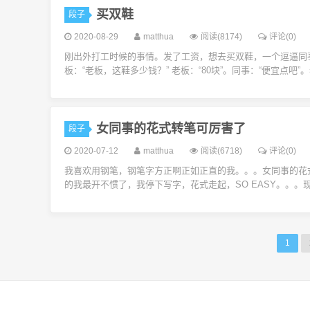
买双鞋
段子
2020-08-29
matthua
阅读(8174)
评论(0)
刚出外打工时候的事情。发了工资，想去买双鞋，一个逗逼同
板：“老板，这鞋多少钱？” 老板：“80块”。同事：“便宜点吧”。老
女同事的花式转笔可厉害了
段子
2020-07-12
matthua
阅读(6718)
评论(0)
我喜欢用钢笔，钢笔字方正啊正如正直的我。。。女同事的花
的我最开不惯了，我停下写字，花式走起，SO EASY。。。现
1