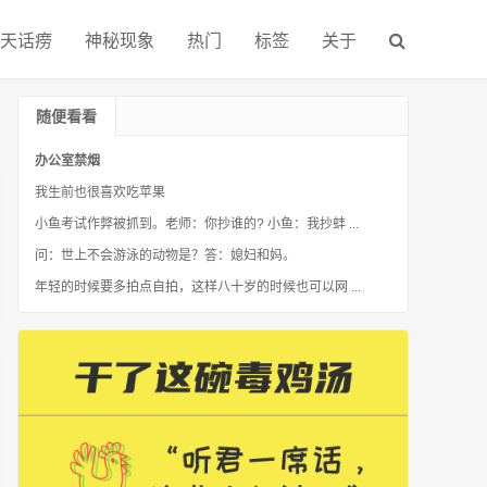
天话痨
神秘现象
热门
标签
关于
随便看看
办公室禁烟
我生前也很喜欢吃苹果
小鱼考试作弊被抓到。老师：你抄谁的? 小鱼：我抄蚌 ...
问：世上不会游泳的动物是？答：媳妇和妈。
年轻的时候要多拍点自拍，这样八十岁的时候也可以网 ...