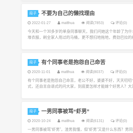
不要为自己的懒找理由
段子
2022-01-27
matthua
阅读(7853)
评论(0)
今天和一个30多岁的单身同事聊天，我们问她这个年龄了为
堆衣服，刷全家人用过的马桶，更不想扫地拖地，费劲巴拉的经
有个同事老是抱怨自己命苦
段子
2020-11-01
matthua
阅读(8037)
评论(0)
有个同事老是抱怨自己命苦，老公不好，婆婆不好，天天叨叨
式，还自言自语式的问大家，到底要怎样才能嫁个好男人？大家
一男同事被骂“虾男”
段子
2020-10-24
matthua
阅读(6131)
评论(0)
一男同事被骂“虾男”，渣男我懂，但“虾男”又是什么东西？