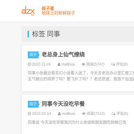
段子星
地球上的新鲜段子
标签 同事
老总身上仙气缭绕
段子
2022-11-24
matthua
阅读(5747)
评论(0)
同事小张最近看玄幻小说看入迷了，今天去老总办公室汇报工
五气朝元的境界了吗？要飞升了吗？？老总怒道：我放个加湿器
同事今天没吃早餐
段子
2022-02-14
matthua
阅读(7212)
评论(0)
同事说 今天没吃早餐我问为什么他说刷朋友圈吃狗粮已饱