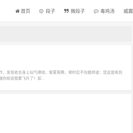
首页
段子
微段子
毒鸡汤
威震
作，发现老总身上仙气缭绕，紫雾蒸腾，顿时忍不住跪拜道：您这是练到
你就说我要飞升了！如...