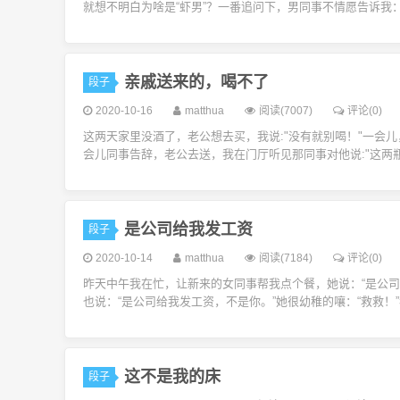
就想不明白为啥是“虾男”？一番追问下，男同事不情愿告诉我：“
亲戚送来的，喝不了
段子
2020-10-16
matthua
阅读(7007)
评论(0)
这两天家里没酒了，老公想去买，我说:"没有就别喝！"一会儿
会儿同事告辞，老公去送，我在门厅听见那同事对他说:"这两瓶酒
是公司给我发工资
段子
2020-10-14
matthua
阅读(7184)
评论(0)
昨天中午我在忙，让新来的女同事帮我点个餐，她说：“是公
也说：“是公司给我发工资，不是你。”她很幼稚的嚷：“救救！”我
这不是我的床
段子