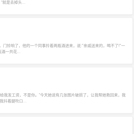
就是去掉头...
，门铃响了，他的一个同事拎着两瓶酒进来，说:"亲戚送来的，喝不了!"一
一共花...
司给我发工资，不是你。”今天她说有几张图片破损了，让我帮她救回来，我
抖着腿吹口...