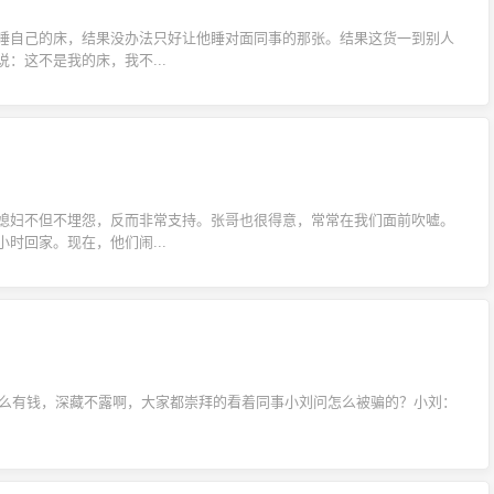
睡自己的床，结果没办法只好让他睡对面同事的那张。结果这货一到别人
：这不是我的床，我不...
媳妇不但不埋怨，反而非常支持。张哥也很得意，常常在我们面前吹嘘。
时回家。现在，他们闹...
这么有钱，深藏不露啊，大家都崇拜的看着同事小刘问怎么被骗的？小刘：