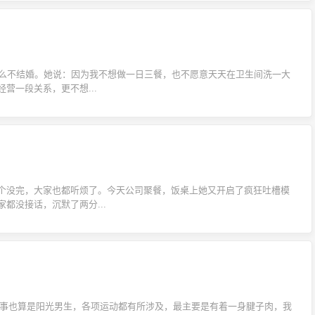
什么不结婚。她说：因为我不想做一日三餐，也不愿意天天在卫生间洗一大
营一段关系，更不想...
个没完，大家也都听烦了。今天公司聚餐，饭桌上她又开启了疯狂吐槽模
都没接话，沉默了两分...
男同事也算是阳光男生，各项运动都有所涉及，最主要是有着一身腱子肉，我