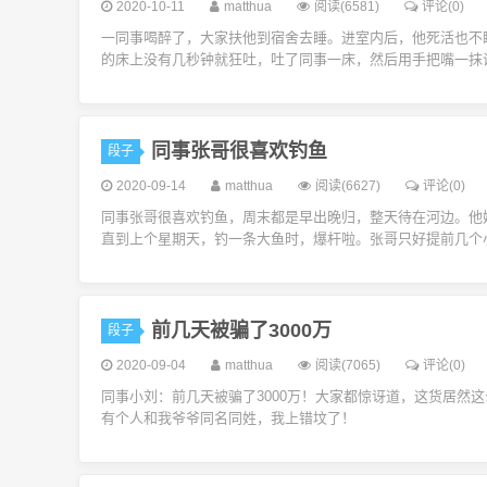
2020-10-11
matthua
阅读(6581)
评论(0)
一同事喝醉了，大家扶他到宿舍去睡。进室内后，他死活也不
的床上没有几秒钟就狂吐，吐了同事一床，然后用手把嘴一抹说
同事张哥很喜欢钓鱼
段子
2020-09-14
matthua
阅读(6627)
评论(0)
同事张哥很喜欢钓鱼，周末都是早出晚归，整天待在河边。他
直到上个星期天，钓一条大鱼时，爆杆啦。张哥只好提前几个小
前几天被骗了3000万
段子
2020-09-04
matthua
阅读(7065)
评论(0)
同事小刘：前几天被骗了3000万！大家都惊讶道，这货居然
有个人和我爷爷同名同姓，我上错坟了！