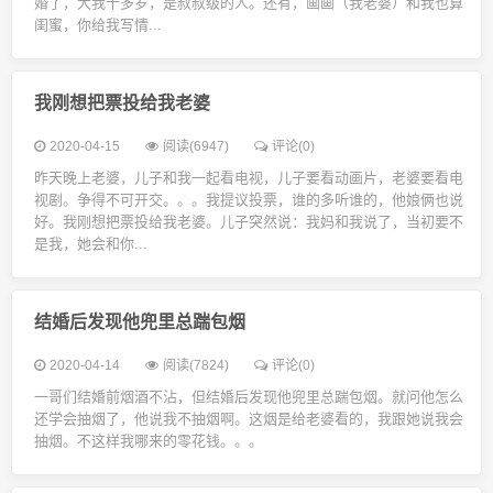
婚了，大我十多岁，是叔叔级的人。还有，画画（我老婆）和我也算
闺蜜，你给我写情...
我刚想把票投给我老婆
2020-04-15
阅读(6947)
评论(0)
昨天晚上老婆，儿子和我一起看电视，儿子要看动画片，老婆要看电
视剧。争得不可开交。。。我提议投票，谁的多听谁的，他娘俩也说
好。我刚想把票投给我老婆。儿子突然说：我妈和我说了，当初要不
是我，她会和你...
结婚后发现他兜里总踹包烟
2020-04-14
阅读(7824)
评论(0)
一哥们结婚前烟酒不沾，但结婚后发现他兜里总踹包烟。就问他怎么
还学会抽烟了，他说我不抽烟啊。这烟是给老婆看的，我跟她说我会
抽烟。不这样我哪来的零花钱。。。