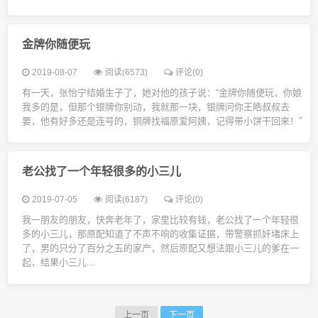
金牌你随便玩
2019-08-07
阅读(6573)
评论(0)
有一天，张怡宁结婚生子了，她对他的孩子说：“金牌你随便玩，你娘
我多的是，但那个银牌你别动，我就那一块，银牌问你王皓叔叔去
要，他有好多还是连号的，铜牌找福原爱阿姨，记得带小饼干回来！”
老公找了一个年轻很多的小三儿
2019-07-05
阅读(6187)
评论(0)
我一朋友的朋友，快奔老年了，家里比较有钱，老公找了一个年轻很
多的小三儿，那原配知道了不声不响的收集证据，带警察抓奸堵床上
了，男的只分了百分之五的家产，然后原配又想法跟小三儿的爹在一
起，结果小三儿...
上一页
下一页