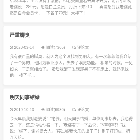
结婚10年，生活没有了激情，和老婆商量着去宾馆开房，前台小姐对
老婆说：289元，您是白金会员，打折下来210......真没想到我老婆竟
然是白金会员卡，一下省了79元！太棒了！
严重脚臭
2020-03-14
阅读(7305)
评论(0)
我有很严重的脚臭，就因为这个没找到男朋友。有一次菲菲给我介绍
了一个男的，他因为职业原因，失去了嗅觉功能。 相亲的时候，一见
如故，于是就结婚了。 婚后我醒了发现那男子不在床上，就起来找
他。 找了半...
明天同事结婚
2019-10-13
阅读(6930)
评论(0)
今天早晨我对老婆说：“老婆，明天同事结婚，单位同事都去，我也得
去一下，这是请帖你看一下，”老婆看了一下后说：“500够吗？”我
说：“够了，谢老婆大人。”接过钱我快乐的出了门！到了打印店，把
昨天给...