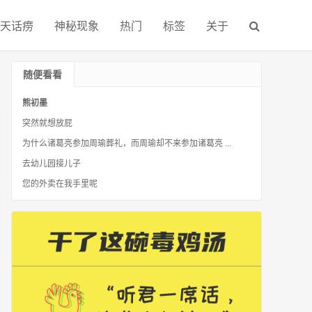
天话痨
神秘现象
热门
标签
关于
随便看看
熊初墨
突然就想放屁
为什么诸葛亮参加周瑜葬礼，而周瑜却不来参加诸葛亮 ...
去幼儿园接儿子
您的外卖在我手里呢