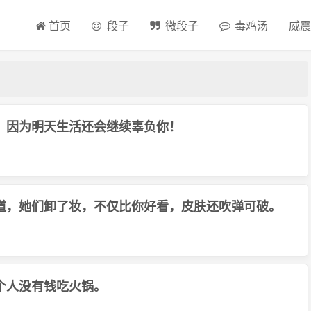
首页
段子
微段子
毒鸡汤
威震
，因为明天生活还会继续辜负你！
道，她们卸了妆，不仅比你好看，皮肤还吹弹可破。
个人没有钱吃火锅。