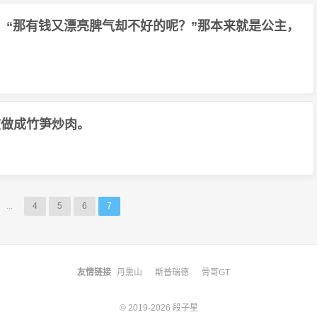
。“那有钱又漂亮脾气却不好的呢？”那本来就是公主，
被做成竹笋炒肉。
...
4
5
6
7
友情链接
丹熏山
斯普瑞德
骨哥GT
© 2019-2026
段子星