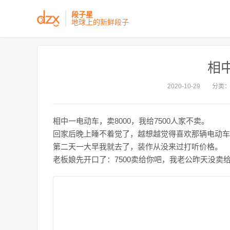
段子星
地球上的新鲜段子
相
2020-10-29
分类
相中一电动车，卖8000，我给7500人家不卖。
回家后晚上睡不着觉了，越想越觉得喜欢那辆电动车，决
第二天一大早我就去了，装作从没来过打听价格。
老板娘先开口了：7500卖给你吧，我老公昨天没卖