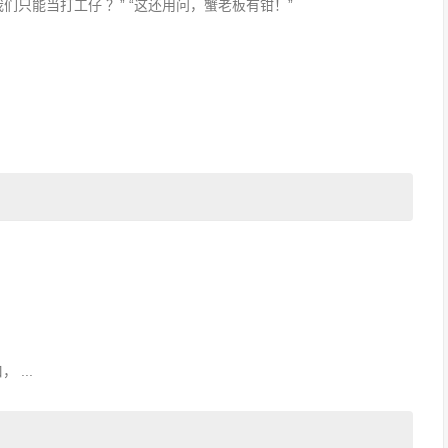
们只能当打工仔 ？” “这还用问，蟹老板有钳！”
...