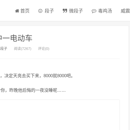
首页
段子
微段子
毒鸡汤
威震
中一电动车
：
段子
阅读(7267)
评论(0)
定天亮去买下来，8000就8000吧。
给你，昨晚他后悔的一夜没睡呢……