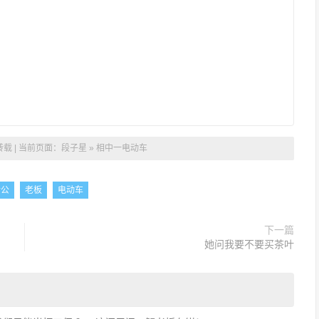
载 | 当前页面：
段子星
»
相中一电动车
老公
老板
电动车
下一篇
她问我要不要买茶叶