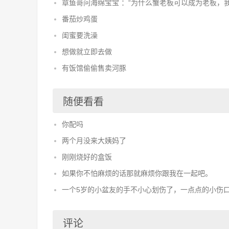
章鱼哥问海绵宝宝 ：“为什么蟹老板可以成为老板，我
番茄炒鸡蛋
闺蜜要洗澡
想做就立即去做
有饭馆偷偷售卖河豚
随便看看
你配吗
两个月没来大姨妈了
刚刚烧好的盒饭
如果你不怕麻烦的话那就麻烦你跟我在一起吧。
一个5岁的小盆友的手不小心划伤了，一点点的小伤口， 
评论