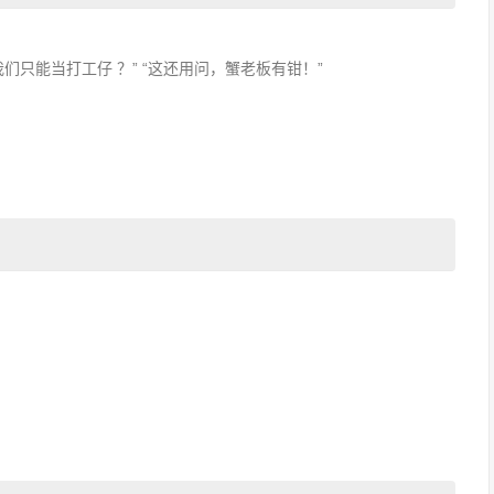
们只能当打工仔 ？” “这还用问，蟹老板有钳！”