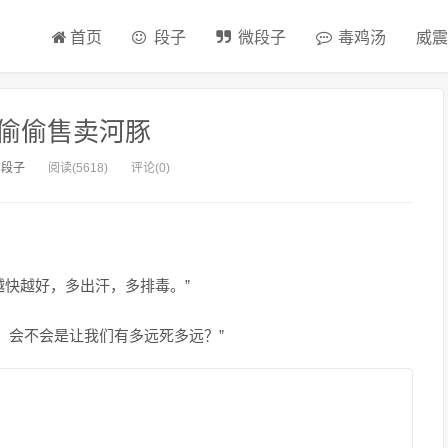
首页
段子
微段子
毒鸡汤
威震
偷偷售卖河豚
：
段子
阅读(5618)
评论(0)
越快越好，多出汗，多排毒。”
，会不会是让我们有多远死多远？”