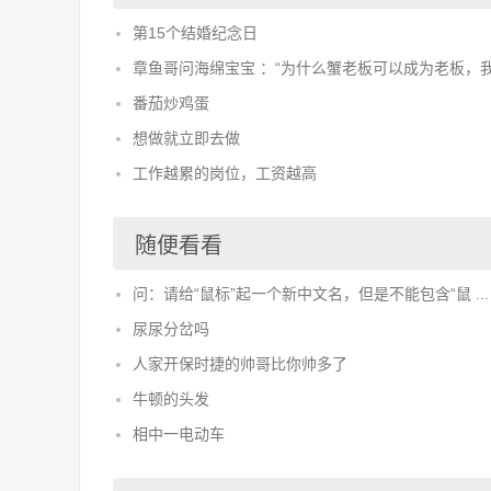
第15个结婚纪念日
章鱼哥问海绵宝宝 ：“为什么蟹老板可以成为老板，我
番茄炒鸡蛋
想做就立即去做
工作越累的岗位，工资越高
随便看看
问：请给“鼠标”起一个新中文名，但是不能包含“鼠 ...
尿尿分岔吗
人家开保时捷的帅哥比你帅多了
牛顿的头发
相中一电动车