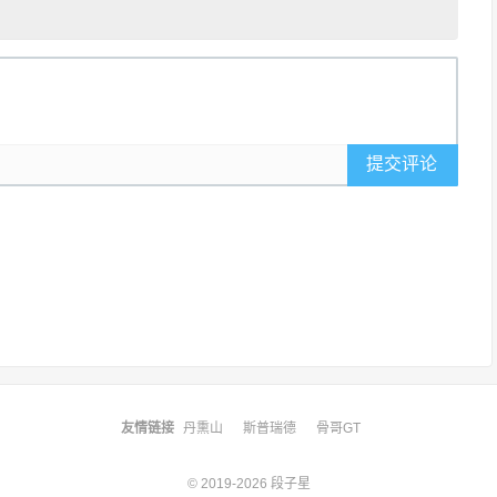
提交评论
友情链接
丹熏山
斯普瑞德
骨哥GT
© 2019-2026
段子星