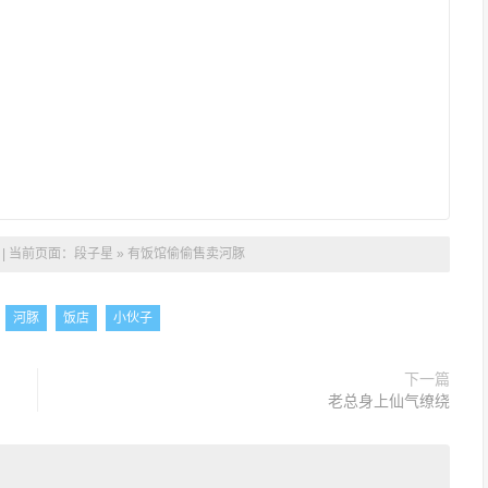
| 当前页面：
段子星
»
有饭馆偷偷售卖河豚
河豚
饭店
小伙子
下一篇
老总身上仙气缭绕