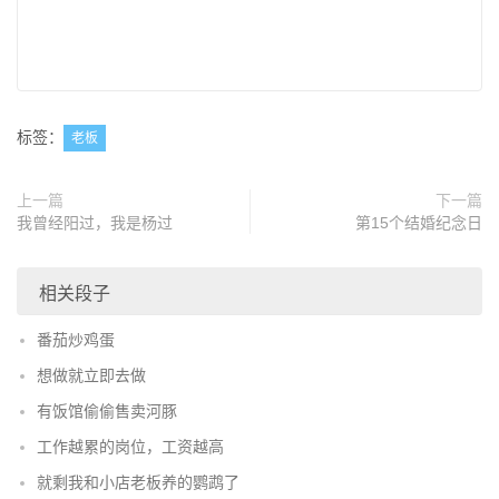
标签：
老板
上一篇
下一篇
我曾经阳过，我是杨过
第15个结婚纪念日
相关段子
番茄炒鸡蛋
想做就立即去做
有饭馆偷偷售卖河豚
工作越累的岗位，工资越高
就剩我和小店老板养的鹦鹉了