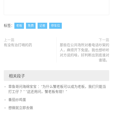
标签：
老板
免费
记者
停车位
上一篇
下一篇
有没有治打嗝的药
那些在公共场所对着电话吵架的
人，麻烦开下免提。我也想听听
对方说的啥，好判断出到底谁对
谁错。
相关段子
章鱼哥问海绵宝宝 ：“为什么蟹老板可以成为老板，我们只能当
打工仔 ？” “这还用问，蟹老板有钳！”
番茄炒鸡蛋
想做就立即去做