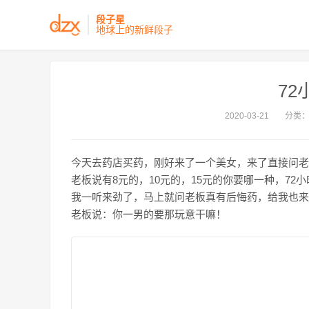
段子星
地球上的新鲜段子
7
2020-03-21
分类
今天去药店买药，刚好来了一个美女，来了直接问老
老板说有8元的，10元的，15元的你要哪一种，72
我一听来劲了，马上就问老板真有后悔药，给我也来
老板说：你一男的要那玩意干嘛！