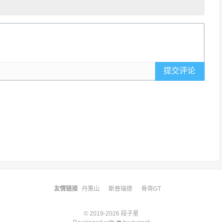
提交评论
友情链接
丹熏山
斯普瑞德
骨哥GT
© 2019-2026
段子星