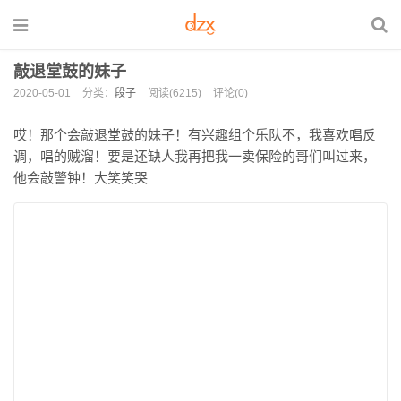
敲退堂鼓的妹子
2020-05-01
分类：
段子
阅读(6215)
评论(0)
哎！那个会敲退堂鼓的妹子！有兴趣组个乐队不，我喜欢唱反
调，唱的贼溜！要是还缺人我再把我一卖保险的哥们叫过来，
他会敲警钟！大笑笑哭