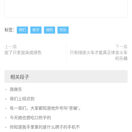
标签：
哥们
妹子
保险
乐队
上一篇
下一篇
捉了只老鼠染成绿色
只有绿皮火车才能真正体会火车
的乐趣
相关段子
我做东
哥们上班迟到
有一哥们，大家都知道他外号叫“苍蝇”。
今天她也想吃口热乎的
你知道我手里拿的是什么牌子的手机不