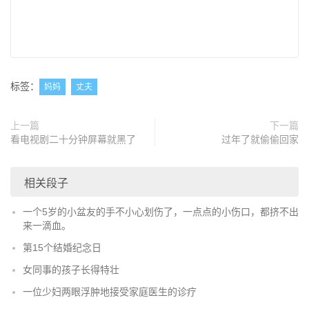
标签：
妈妈
丈夫
上一篇
下一篇
看电视剧二十分钟屏幕就黑了
过年了就偷偷回家
相关段子
一个5岁的小盆友的手不小心划伤了，一点点的小伤口，都挤不出
来一滴血。
第15个结婚纪念日
女同事的孩子长得特壮
一位少妇两眼浮肿地接受家庭医生的诊疗