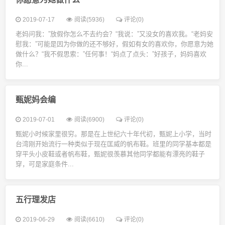
2019-07-17
阅读(5936)
评论(0)
老妈问我：”放假你怎么不去约会？“我说：”又没女的喜欢我。“老妈安
慰我：”可能是因为你做的还不够好，假如有女的喜欢你，你愿意为她
做什么？“我不假思索：”任何事！“妈点了点头：”好孩子，妈妈喜欢
你...
甄妮妈会编
2019-07-01
阅读(6900)
评论(0)
甄妮小时候家里很穷。那是在上世纪六十年代初，甄妮上小学，当时
台湾刚开始流行一种类似于现在匡威的帆布鞋。班里的同学基本都是
穿平头小皮鞋或者帆布鞋，甄妮很羡慕其他同学都能有漂亮的鞋子
穿，可是家庭条件...
五行理发店
2019-06-29
阅读(6610)
评论(0)