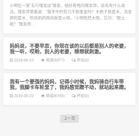
小明在一家“五行理发店”理发，他好奇地问理发师，店名有什么说
法。理发师笑着说：“我手中的剪刀不就是金吗？木梳子就是木，洗发
用的是水，吹风机的热风就是火呀。”小明恍然大悟，又问：“那土
呢？”理发师...
妈妈说，不要早恋，你现在谈的以后都是别人的老婆，
我一听，哎哟，别人的老婆，想想就刺激。
2019-06-23
阅读(6977)
评论(0)
我有一个要强的妈妈，记得小时候，我妈骑自行车带
我，我脚卡车轮里了，我妈感觉蹬不动，就站起来蹬。
2019-06-22
阅读(8700)
评论(0)
上一页