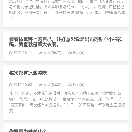
洗完澡，换上吊带睡衣，在老公面前晃一圈，回屋哄闺女睡觉，就等
老公把儿子也哄睡，俩人聊聊浪漫的事。半小时后，我到门口轻轻地
叫老公，吱呀一声门开了，儿子探头说:妈妈，小点声，别把爸爸吵醒
了。
看看体重秤上的自己，还好意思说是妈妈的贴心小棉袄
吗，简直就是军大衣啊。
2020-03-11
阅读(5927)
评论(0)
每次都有冰激凌吃
2019-10-03
阅读(6332)
评论(0)
儿子：“爸爸，刚才我学轮滑时，你和那个阿姨去那边小树林做什么
啊？” 爸爸：“嘘，别告诉妈妈，我给你买个冰激凌。”儿子轮滑同学：
“真羡慕你，每次都有冰激凌吃。” 儿子：“这不算啥，每次我去王叔叔
家...
你愿意为她做什么