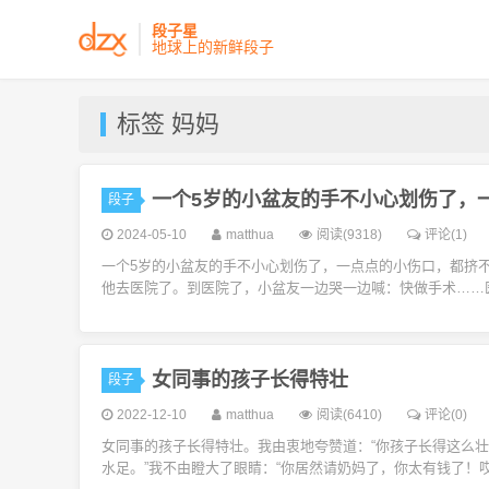
段子星
地球上的新鲜段子
标签 妈妈
一个5岁的小盆友的手不小心划伤了，
段子
2024-05-10
matthua
阅读(9318)
评论(1)
一个5岁的小盆友的手不小心划伤了，一点点的小伤口，都挤不
他去医院了。到医院了，小盆友一边哭一边喊：快做手术……医
女同事的孩子长得特壮
段子
2022-12-10
matthua
阅读(6410)
评论(0)
女同事的孩子长得特壮。我由衷地夸赞道：“你孩子长得这么壮
水足。”我不由瞪大了眼睛：“你居然请奶妈了，你太有钱了！哎