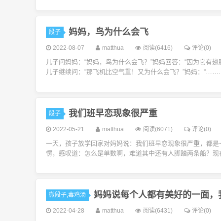
妈妈，鸟为什么会飞
段子
2022-08-07
matthua
阅读(6416)
评论(0)
儿子问妈妈：“妈妈，鸟为什么会飞？”妈妈回答：“因为它有翅
儿子继续问：“那飞机比空气重！又为什么会飞？”妈妈：“……
我们班早恋现象很严重
段子
2022-05-21
matthua
阅读(6071)
评论(0)
一天，孩子放学回家对妈妈说：我们班早恋现象很严重，都是
愣，感叹道：怎么是单数啊，难道其中还有人脚踏两条船？现在
妈妈说每个人都有美好的一面，
微段子,毒鸡汤
2022-04-28
matthua
阅读(6431)
评论(0)