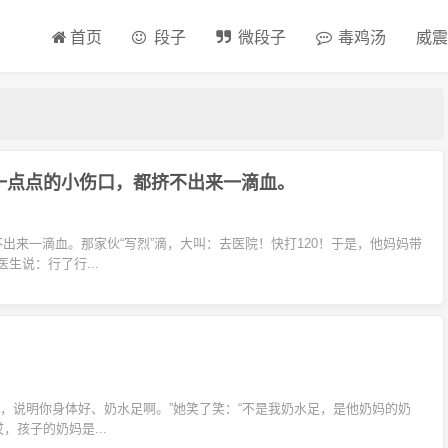
首页
段子
微段子
毒鸡汤
威震
一点点的小伤口，都挤不出来一滴血。
出来一滴血。那家伙“写烈”滴，大叫：去医院！快打120！于是，他妈妈带
生说：行了行...
，说明你身体好、奶水足啊。”她笑了笑：“不是我奶水足，是他奶妈的奶
，孩子的奶妈是...