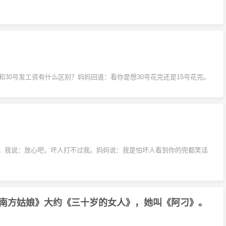
30号发工资有什么区别？妈妈回道：看你是想30号花完还是15号花完。
。我说：放心吧，坏人打不过我。妈妈说：我是怕坏人看到你的兜都笑话
南方姑娘》大约《三十岁的女人》，她叫《阿刁》。