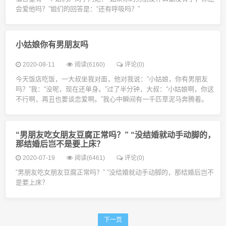
会爱他吗？”姐们的回答是：“还有呼吸吗？”
小姑娘你有男朋友吗
2020-08-11
阅读(6160)
评论(0)
今天饭店吃饭，一大叔坐我对面，他对我说：“小姑娘，你有男朋友
吗？”我：“没呢，现在还单身。”过了半分钟，大叔：“小姑娘啊，你这
不行啊，再丑也要谈恋爱啊。”我心中瞬间有一千匹草泥马奔腾着。
“男朋友吃女朋友豆腐正常吗？” “没结婚就动手动脚的，
那结婚后岂不是要上床？
2020-07-19
阅读(6461)
评论(0)
“男朋友吃女朋友豆腐正常吗？” “没结婚就动手动脚的，那结婚后岂不
是要上床？
下一页