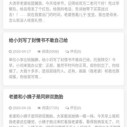
大清早老婆就提醒我，今天母亲节，记得给双方二老问个好！吃过早
餐后，给岳母发了个红包，给我妈电话，告诉她等下买菜送过
去！！……就在我要出门的时间，老婆抱着儿子:宝宝，我也是母亲，
怎么就没人给我礼物...
给小刘写了封情书不敢自己给
2020-04-17
阅读(5936)
评论(0)
单位小李比较腼腆，给小刘写了封情书不敢自己给，托我转交！今
早，小刘来我办公室：正叔，虽然平时叫你正哥，但你别忘了，你结
婚了，大我十多岁，是叔叔级的人。还有，画画（我老婆）和我也算
闺蜜，你给我写情...
老婆和小姨子是同卵双胞胎
2020-04-16
阅读(7735)
评论(0)
老婆和小姨子是同卵双胞胎，大家都说她俩一模一样。今天早上我和
我老婆还在睡觉，小姨子跑过来盯着我老婆看，看得我俩发毛了，问