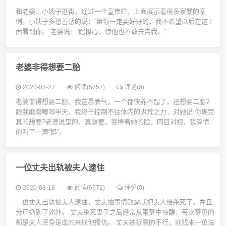
和老婆、小姨子逛街，经过一个宣传栏，上面展示着很多家暴的案
例。小姨子多愁善感的说：“姐你一定要好好的，我不希望以后在这上
面看到你。”老婆说：“瞎操心，谅他也不敢去告我。”
老婆非得想要二胎
2020-08-27
阅读(5757)
评论(0)
老婆非得想要二胎，我这暴脾气，一个都快养不起了，还想要二胎?
跟我磨磨唧唧半天，我终于控制不住体内的洪荒之力，对她说:你确定
真的想要?老婆说是的，真想要。我捧着她的脸，四目对视，我深情
的叫了一声“妈”。
一位丈夫出轨被夫人逮住
2020-08-18
阅读(6672)
评论(0)
一位丈夫出轨被夫人逮住，丈夫怕事情败露就把夫人给杀死了，并且
分尸扔到了郊外。 丈夫杀死妻子之后经常从噩梦中惊醒，每次梦见的
都是夫人浑身是血的来找他报仇。 丈夫被折磨的不行，就找来一位法