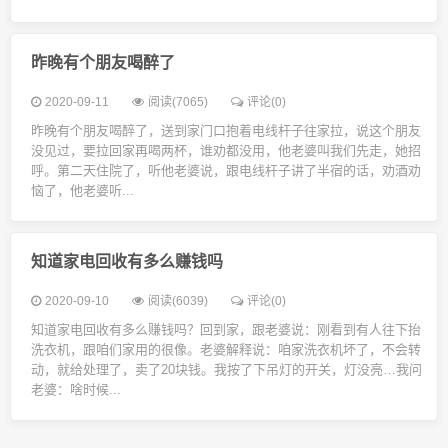
昨晚有个朋友喝醉了
2020-09-11
阅读(7065)
评论(0)
昨晚有个朋友喝醉了，送到家门口抱着电线杆子往家拉，说这个朋友
没见过，要拉回家再喝两杯，谁劝都没用，他老婆叫我们先走，她招
呼。第二天住院了，听他老婆说，跟电线杆子讲了半宿的话，劝酒劝
恼了，他老婆听...
知道家电回收有多么赚钱吗
2020-09-10
阅读(6039)
评论(0)
知道家电回收有多么赚钱吗？回到家，跟老婆说：刚看到有人往下抬
洗衣机，跟咱们家用的很像。老婆解释说：咱家洗衣机坏了，不会转
动，就给处理了，卖了20块钱。我按了下吊灯的开关，灯没亮…我问
老婆：啥时候...