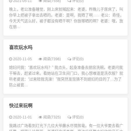
2021-05-11
阅读(7558)
评论(0)
晚上，老公准备睡觉，刚上床就喊起来：老婆，昨晚儿子尿床了，叫
你早上把被子拿出去晒的。老婆：是啊，我晒了啊...... 老公：奇怪，
今天天气这么好，被子都没有晒干啊？你放哪晒的啊？老婆：哦，放
在朋...
喜欢玩水吗
2020-11-05
阅读(7396)
评论(0)
媳妇问我：“喜欢玩水吗？” 我点头，起身准备去厨房洗碗。老婆问我
干嘛去，赶紧过来。看她站在卫生间门口，我心想难道是洗衣服？就
听老婆说：“过来陪我洗澡！”我突然发现猜不到媳妇的目的了…为了
防止被套...
快过来玩啊
2020-11-01
阅读(7325)
评论(0)
我路过广场看到灯光下几位大爷蘸水尽情挥毫。有一位大爷要去看广