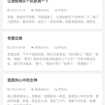
让我给她买个抗原测一下
2022-12-14
阅读(6853)
评论(0)
早晨，老婆说不舒服，可能感染了，让我给她买个抗原测一下。跑了
几家药店，都没卖的，就买了一支验孕棒。回家老婆测验，两条杠…
老婆出差
2022-08-06
阅读(6704)
评论(0)
老婆出差，下午下班刚到家。她打过来电话：“你在哪儿？”我答：“家
啊。”她说：“是吗？那你告诉我冰箱里有几个土豆？”万幸今晚没出
去，我打开冰箱说：“两个。”“那茄子呢？”“也两个！”“青椒呢？”“...
我是你心中的女神
2022-04-25
阅读(6824)
评论(0)
晚上跟老婆谈心。老婆说：结婚前你一直说，我是你心中的女神，要
好好供着，养着，现在怎么说。我叹了口气，理直气壮的说：结婚