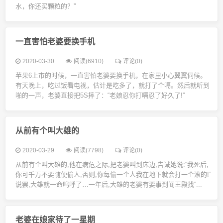
水，你还买颗粒的？”
一直害怕老婆要换手机
2020-03-30
阅读(6910)
评论(0)
苹果6上市的时候，一直害怕老婆要换手机，在家里小心翼翼伺候。
有天晚上，吃过饭看电视，估计是吃多了，就打了个嗝。然后就听到
啪的一声，老婆直接把5S摔了：“老娘忍你打嗝忍了好久了!”
从前有个叫大雄的
2020-03-29
阅读(7798)
评论(0)
从前有个叫大雄的,他在病危之际,把老婆叫到床边,告诫她说:“我死后,
你可千万不要随便偷人,否则,你每偷一个人我在地下就会打一个滚的!”
说罢,大雄就一命呜呼了…一年后,大雄的老婆有要事到阎王殿找“...
老婆在娘家待了一星期