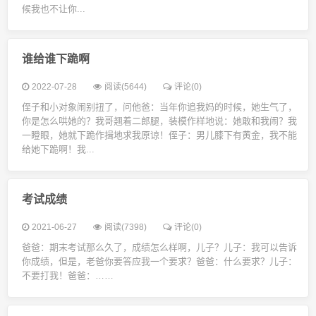
候我也不让你...
谁给谁下跪啊
2022-07-28
阅读(5644)
评论(0)
侄子和小对象闹别扭了，问他爸：当年你追我妈的时候，她生气了，
你是怎么哄她的？我哥翘着二郎腿，装模作样地说：她敢和我闹？我
一瞪眼，她就下跪作揖地求我原谅！侄子：男儿膝下有黄金，我不能
给她下跪啊！我...
考试成绩
2021-06-27
阅读(7398)
评论(0)
爸爸：期末考试那么久了，成绩怎么样啊，儿子？儿子：我可以告诉
你成绩，但是，老爸你要答应我一个要求？爸爸：什么要求？儿子：
不要打我！爸爸：……